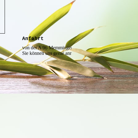
Anfahrt
von der A 96 Memmingen Richtung Lindau, Abfahrt Aitrac
Sie können uns gerne anrufen und wir lotsen Sie: Tel. 083