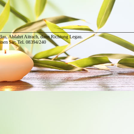
au, Abfahrt Aitrach, dann Richtung Legau.
tsen Sie: Tel. 08394/240